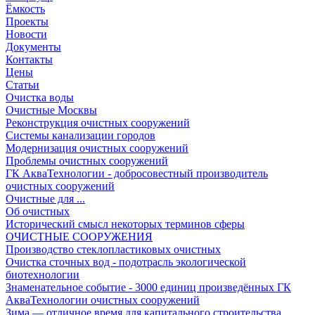
Ёмкость
Проекты
Новости
Документы
Контакты
Цены
Статьи
Очистка воды
Очистные Москвы
Реконструкция очистных сооружений
Системы канализации городов
Модернизация очистных сооружений
Проблемы очистных сооружений
ГК АкваТехнологии - добросовестный производитель
очистных сооружений
Очистные для ...
Об очистных
Исторический смысл некоторых терминов сферы
ОЧИСТНЫЕ СООРУЖЕНИЯ
Производство стеклопластиковых очистных
Очистка сточных вод - подотрасль экологической
биотехнологии
Знаменательное событие - 3000 единиц произведённых ГК
АкваТехнологии очистных сооружений
Зима — отличное время для капитального строительства