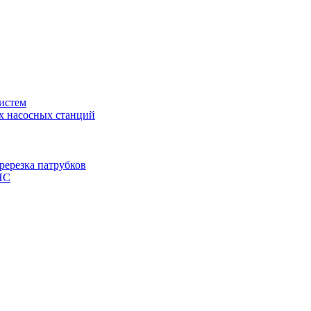
истем
х насосных станций
ререзка патрубков
НС