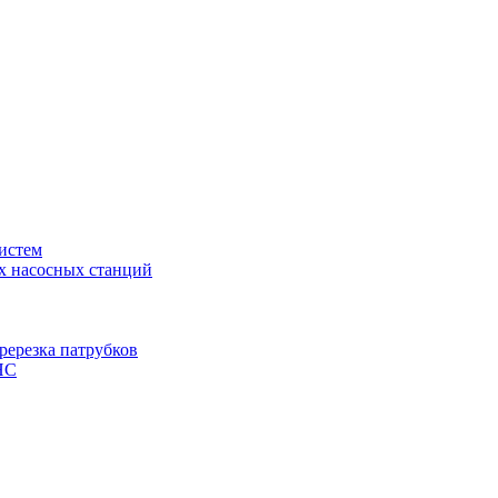
истем
х насосных станций
ререзка патрубков
НС