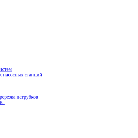
истем
х насосных станций
ререзка патрубков
НС