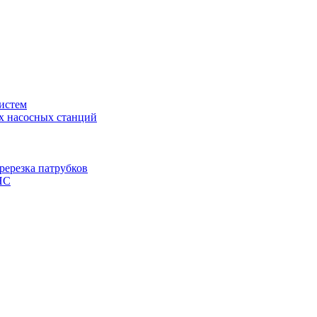
истем
х насосных станций
ререзка патрубков
НС