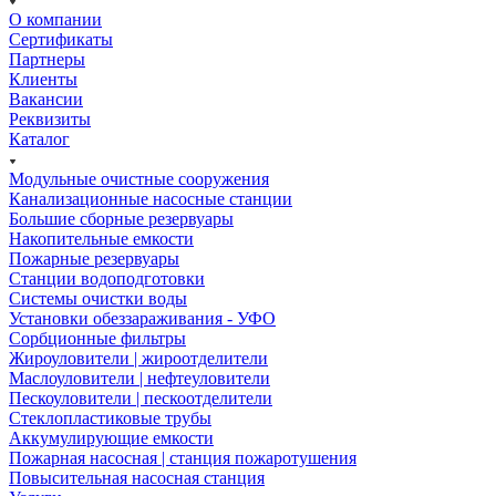
О компании
Сертификаты
Партнеры
Клиенты
Вакансии
Реквизиты
Каталог
Модульные очистные сооружения
Канализационные насосные станции
Большие сборные резервуары
Накопительные емкости
Пожарные резервуары
Станции водоподготовки
Системы очистки воды
Установки обеззараживания - УФО
Сорбционные фильтры
Жироуловители | жироотделители
Маслоуловители | нефтеуловители
Пескоуловители | пескоотделители
Стеклопластиковые трубы
Аккумулирующие емкости
Пожарная насосная | станция пожаротушения
Повысительная насосная станция