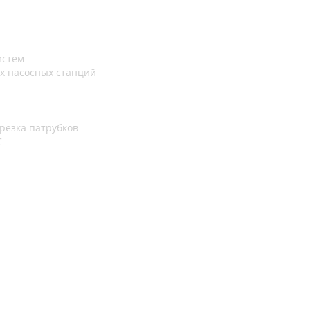
истем
х насосных станций
резка патрубков
С