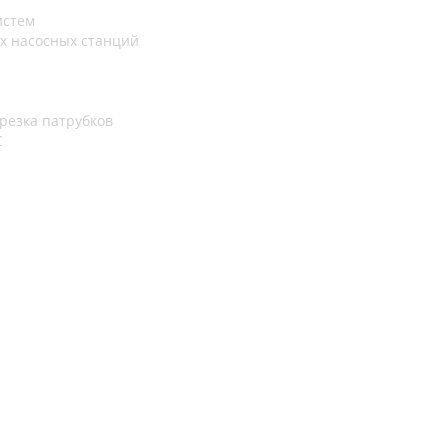
истем
х насосных станций
резка патрубков
С