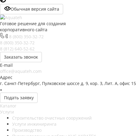
Обычная версия сайта
Готовое решение для создания
корпоративного сайта
8 (800) 350-32-72
8 (800) 350-32-72
8 (812) 640-52-62
Заказать звонок
E-mail
office@aquateh.com
Адрес
г. Санкт-Петербург, Пулковское шоссе д. 9, кор. 3, Лит. А, офис 1
Подать заявку
Каталог
Услуги
Строительство очистных сооружений
Услуги инжиниринга
Производство