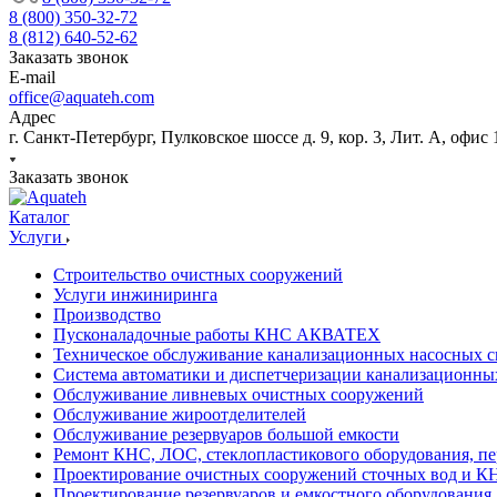
8 (800) 350-32-72
8 (812) 640-52-62
Заказать звонок
E-mail
office@aquateh.com
Адрес
г. Санкт-Петербург, Пулковское шоссе д. 9, кор. 3, Лит. А, офис 
Заказать звонок
Каталог
Услуги
Строительство очистных сооружений
Услуги инжиниринга
Производство
Пусконаладочные работы КНС АКВАТЕХ
Техническое обслуживание канализационных насосных с
Система автоматики и диспетчеризации канализационны
Обслуживание ливневых очистных сооружений
Обслуживание жироотделителей
Обслуживание резервуаров большой емкости
Ремонт КНС, ЛОС, стеклопластикового оборудования, пе
Проектирование очистных сооружений сточных вод и К
Проектирование резервуаров и емкостного оборудования