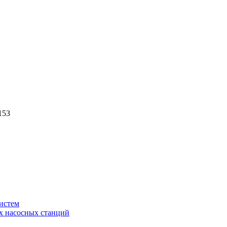
153
истем
х насосных станций