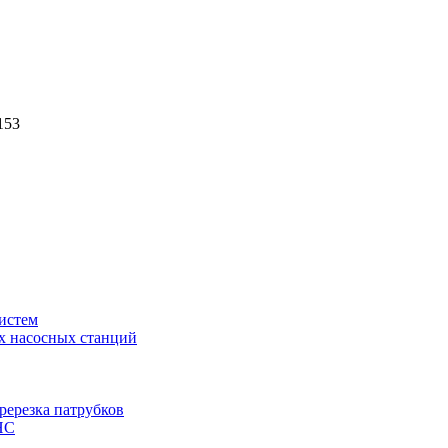
153
истем
х насосных станций
ререзка патрубков
НС