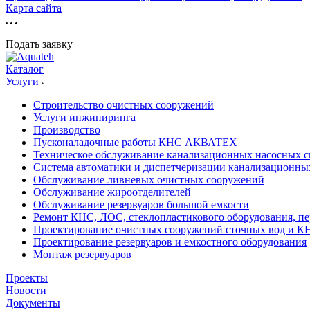
Карта сайта
Подать заявку
Каталог
Услуги
Строительство очистных сооружений
Услуги инжиниринга
Производство
Пусконаладочные работы КНС АКВАТЕХ
Техническое обслуживание канализационных насосных с
Система автоматики и диспетчеризации канализационны
Обслуживание ливневых очистных сооружений
Обслуживание жироотделителей
Обслуживание резервуаров большой емкости
Ремонт КНС, ЛОС, стеклопластикового оборудования, пе
Проектирование очистных сооружений сточных вод и К
Проектирование резервуаров и емкостного оборудования
Монтаж резервуаров
Проекты
Новости
Документы