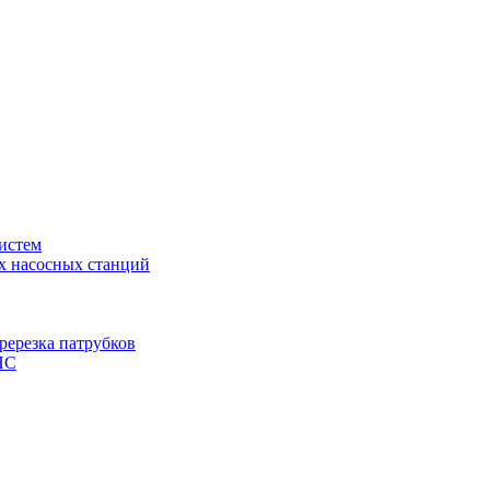
истем
х насосных станций
ререзка патрубков
НС