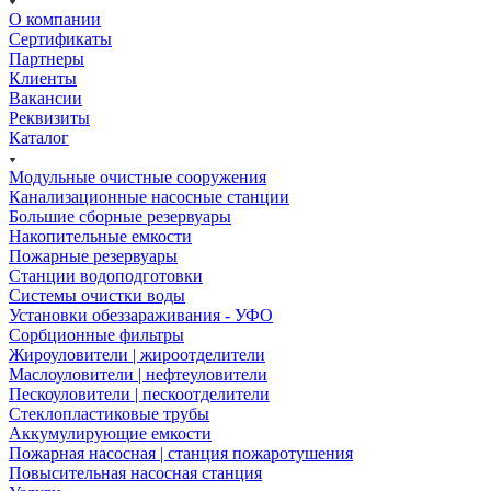
О компании
Сертификаты
Партнеры
Клиенты
Вакансии
Реквизиты
Каталог
Модульные очистные сооружения
Канализационные насосные станции
Большие сборные резервуары
Накопительные емкости
Пожарные резервуары
Станции водоподготовки
Системы очистки воды
Установки обеззараживания - УФО
Сорбционные фильтры
Жироуловители | жироотделители
Маслоуловители | нефтеуловители
Пескоуловители | пескоотделители
Стеклопластиковые трубы
Аккумулирующие емкости
Пожарная насосная | станция пожаротушения
Повысительная насосная станция