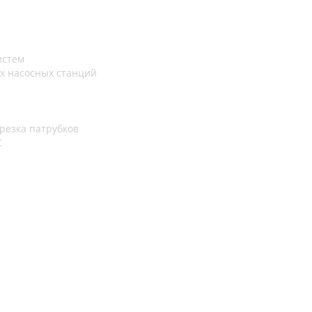
истем
х насосных станций
резка патрубков
С