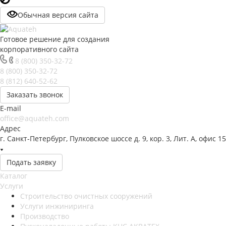
Обычная версия сайта
Готовое решение для создания
корпоративного сайта
8 (800) 350-32-72
8 (800) 350-32-72
8 (812) 640-52-62
Заказать звонок
E-mail
office@aquateh.com
Адрес
г. Санкт-Петербург, Пулковское шоссе д. 9, кор. 3, Лит. А, офис 1
Подать заявку
Каталог
Услуги
Строительство очистных сооружений
Услуги инжиниринга
Производство