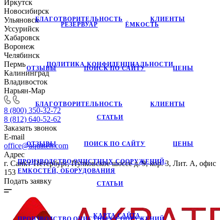
Иркутск
Новосибирск
БЛАГОТВОРИТЕЛЬНОСТЬ
КЛИЕНТЫ
Ульяновск
РЕЗЕРВУАР
ЁМКОСТЬ
Уссурийск
Хабаровск
Воронеж
Челябинск
Пермь
ПОЛИТИКА КОНФИДЕНЦИАЛЬНОСТИ
ОТЗЫВЫ
ПОИСК ПО САЙТУ
ЦЕНЫ
Калининград
Владивосток
Нарьян-Мар
БЛАГОТВОРИТЕЛЬНОСТЬ
КЛИЕНТЫ
8 (800) 350-32-72
СТАТЬИ
8 (812) 640-52-62
Заказать звонок
E-mail
ОТЗЫВЫ
ПОИСК ПО САЙТУ
ЦЕНЫ
office@aquateh.com
Адрес
ПРОИЗВОДСТВО ОЧИСТНЫХ СООРУЖЕНИЙ,
г. Санкт-Петербург, Пулковское шоссе д. 9, кор. 3, Лит. А, офис
ЕМКОСТЕЙ, ОБОРУДОВАНИЯ
153
Подать заявку
СТАТЬИ
КАРТА САЙТА
ПРОИЗВОДСТВО ОЧИСТНЫХ СООРУЖЕНИЙ,