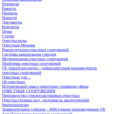
Резервуар
Ёмкость
Проекты
Новости
Документы
Контакты
Цены
Статьи
Очистка воды
Очистные Москвы
Реконструкция очистных сооружений
Системы канализации городов
Модернизация очистных сооружений
Проблемы очистных сооружений
ГК АкваТехнологии - добросовестный производитель
очистных сооружений
Очистные для ...
Об очистных
Исторический смысл некоторых терминов сферы
ОЧИСТНЫЕ СООРУЖЕНИЯ
Производство стеклопластиковых очистных
Очистка сточных вод - подотрасль экологической
биотехнологии
Знаменательное событие - 3000 единиц произведённых ГК
АкваТехнологии очистных сооружений