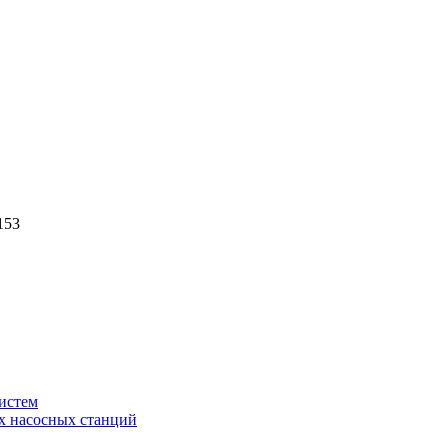
153
истем
х насосных станций