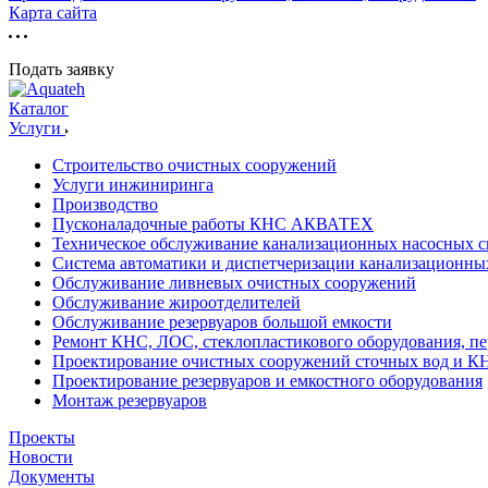
Карта сайта
Подать заявку
Каталог
Услуги
Строительство очистных сооружений
Услуги инжиниринга
Производство
Пусконаладочные работы КНС АКВАТЕХ
Техническое обслуживание канализационных насосных с
Система автоматики и диспетчеризации канализационны
Обслуживание ливневых очистных сооружений
Обслуживание жироотделителей
Обслуживание резервуаров большой емкости
Ремонт КНС, ЛОС, стеклопластикового оборудования, пе
Проектирование очистных сооружений сточных вод и К
Проектирование резервуаров и емкостного оборудования
Монтаж резервуаров
Проекты
Новости
Документы