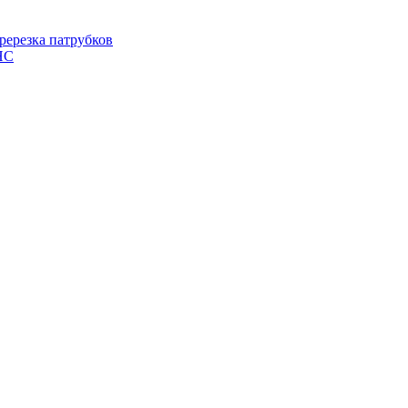
ререзка патрубков
НС