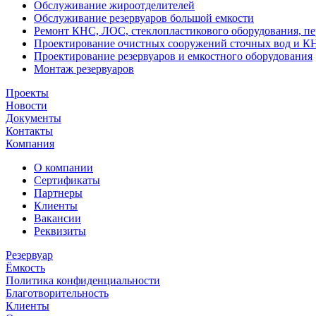
Обслуживание жироотделителей
Обслуживание резервуаров большой емкости
Ремонт КНС, ЛОС, стеклопластикового оборудования, пе
Проектирование очистных сооружений сточных вод и К
Проектирование резервуаров и емкостного оборудования
Монтаж резервуаров
Проекты
Новости
Документы
Контакты
Компания
О компании
Сертификаты
Партнеры
Клиенты
Вакансии
Реквизиты
Резервуар
Ёмкость
Политика конфиденциальности
Благотворительность
Клиенты