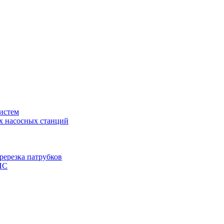
истем
х насосных станций
ререзка патрубков
НС