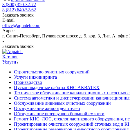
8 (800) 350-32-72
8 (812) 640-52-62
Заказать звонок
E-mail
office@aquateh.com
Адрес
г. Санкт-Петербург, Пулковское шоссе д. 9, кор. 3, Лит. А, офис 
Заказать звонок
Каталог
Услуги
Строительство очистных сооружений
Услуги инжиниринга
Производство
Пусконаладочные работы КНС АКВАТЕХ
Техническое обслуживание канализационных насосных с
Система автоматики и диспетчеризации канализационны
Обслуживание ливневых очистных сооружений
Обслуживание жироотделителей
Обслуживание резервуаров большой емкости
Ремонт КНС, ЛОС, стеклопластикового оборудования, пе
Проектирование очистных сооружений сточных вод и К
Проектирование резервуаров и емкостного оборудования