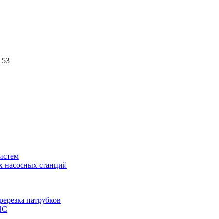
153
истем
х насосных станций
ререзка патрубков
НС