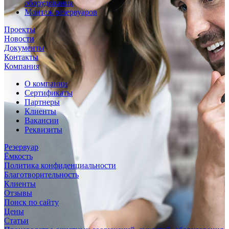
оборудования
Монтаж резервуаров
Проекты
Новости
Документы
Контакты
Компания
О компании
Сертификаты
Партнеры
Клиенты
Вакансии
Реквизиты
Резервуар
Ёмкость
Политика конфиденциальности
Благотворительность
Клиенты
Отзывы
Поиск по сайту
Цены
Статьи