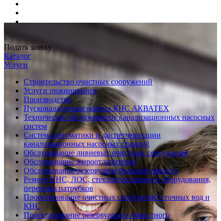
Подать заявку
Каталог
Услуги
Строительство очистных сооружений
Услуги инжиниринга
Производство
Пусконаладочные работы КНС АКВАТЕХ
Техническое обслуживание канализационных насосных
систем
Система автоматики и диспетчеризации
канализационных насосных станций
Обслуживание ливневых очистных сооружений
Обслуживание жироотделителей
Обслуживание резервуаров большой емкости
Ремонт КНС, ЛОС, стеклопластикового оборудования,
перерезка патрубков
Проектирование очистных сооружений сточных вод и
КНС
Проектирование резервуаров и емкостного