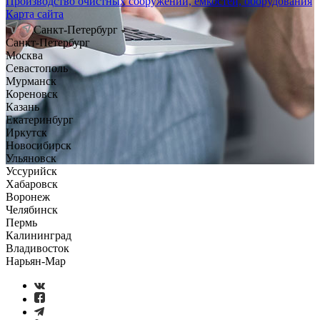
Производство очистных сооружений, емкостей, оборудования
Карта сайта
Санкт-Петербург
Санкт-Петербург
Москва
Севастополь
Мурманск
Кореновск
Казань
Екатеринбург
Иркутск
Новосибирск
Ульяновск
Уссурийск
Хабаровск
Воронеж
Челябинск
Пермь
Калининград
Владивосток
Нарьян-Мар