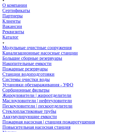
О компании
Сертификаты
Партнеры
Клиенты
Вакансии
Реквизиты
Каталог
Модульные очистные сооружения
Канализационные насосные станции
Большие сборные резервуары
Накопительные емкости
Пожарные резервуары
Станции водоподготовки
Системы очистки воды
Установки обеззараживания - УФО
Сорбционные фильтры
Жироуловители | жироотделители
Маслоуловители | нефтеуловители
Пескоуловители | пескоотделители
Стеклопластиковые трубы
Аккумулирующие емкости
Пожарная насосная | станция пожаротушения
Повысительная насосная станция