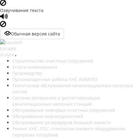
Озвучивание текста
Обычная версия сайта
Каталог
Услуги
Строительство очистных сооружений
Услуги инжиниринга
Производство
Пусконаладочные работы КНС АКВАТЕХ
Техническое обслуживание канализационных насосных
систем
Система автоматики и диспетчеризации
канализационных насосных станций
Обслуживание ливневых очистных сооружений
Обслуживание жироотделителей
Обслуживание резервуаров большой емкости
Ремонт КНС, ЛОС, стеклопластикового оборудования,
перерезка патрубков