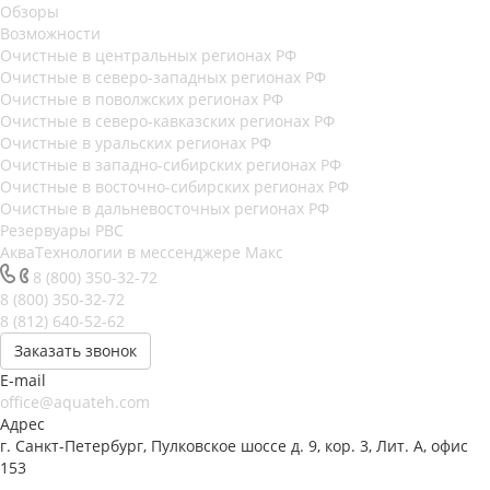
Обзоры
Возможности
Очистные в центральных регионах РФ
Очистные в северо-западных регионах РФ
Очистные в поволжских регионах РФ
Очистные в северо-кавказских регионах РФ
Очистные в уральских регионах РФ
Очистные в западно-сибирских регионах РФ
Очистные в восточно-сибирских регионах РФ
Очистные в дальневосточных регионах РФ
Резервуары РВС
АкваТехнологии в мессенджере Макс
8 (800) 350-32-72
8 (800) 350-32-72
8 (812) 640-52-62
Заказать звонок
E-mail
office@aquateh.com
Адрес
г. Санкт-Петербург, Пулковское шоссе д. 9, кор. 3, Лит. А, офис
153