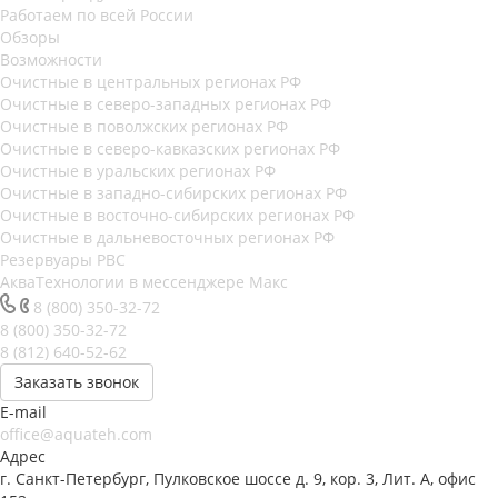
Работаем по всей России
Обзоры
Возможности
Очистные в центральных регионах РФ
Очистные в северо-западных регионах РФ
Очистные в поволжских регионах РФ
Очистные в северо-кавказских регионах РФ
Очистные в уральских регионах РФ
Очистные в западно-сибирских регионах РФ
Очистные в восточно-сибирских регионах РФ
Очистные в дальневосточных регионах РФ
Резервуары РВС
АкваТехнологии в мессенджере Макс
8 (800) 350-32-72
8 (800) 350-32-72
8 (812) 640-52-62
Заказать звонок
E-mail
office@aquateh.com
Адрес
г. Санкт-Петербург, Пулковское шоссе д. 9, кор. 3, Лит. А, офис