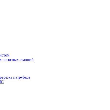
истем
х насосных станций
ререзка патрубков
НС