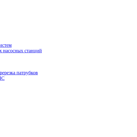
истем
х насосных станций
ререзка патрубков
НС