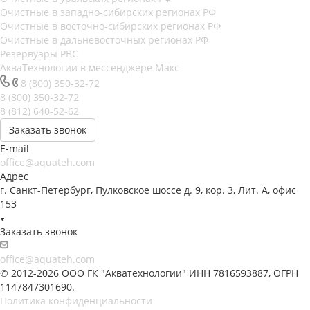
Очистные в западно-сибирских регионах РФ
Очистные в восточно-сибирских регионах РФ
Очистные в дальневосточных регионах РФ
Резервуары РВС
АкваТехнологии в мессенджере Макс
8 (800) 350-32-72
8 (800) 350-32-72
8 (812) 640-52-62
Заказать звонок
E-mail
office@aquateh.com
Адрес
г. Санкт-Петербург, Пулковское шоссе д. 9, кор. 3, Лит. А, офис
153
Заказать звонок
office@aquateh.com
© 2012-2026 ООО ГК "Акватехнологии" ИНН 7816593887, ОГРН
1147847301690.
Политика конфиденциальности