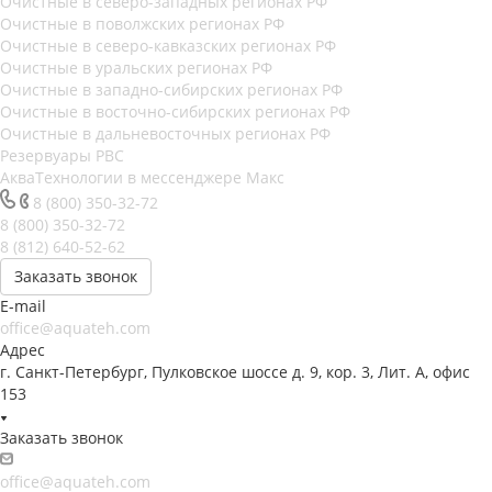
Очистные в северо-западных регионах РФ
Очистные в поволжских регионах РФ
Очистные в северо-кавказских регионах РФ
Очистные в уральских регионах РФ
Очистные в западно-сибирских регионах РФ
Очистные в восточно-сибирских регионах РФ
Очистные в дальневосточных регионах РФ
Резервуары РВС
АкваТехнологии в мессенджере Макс
8 (800) 350-32-72
8 (800) 350-32-72
8 (812) 640-52-62
Заказать звонок
E-mail
office@aquateh.com
Адрес
г. Санкт-Петербург, Пулковское шоссе д. 9, кор. 3, Лит. А, офис
153
Заказать звонок
office@aquateh.com