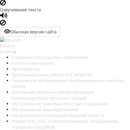
Озвучивание текста
Обычная версия сайта
Каталог
Услуги
Строительство очистных сооружений
Услуги инжиниринга
Производство
Пусконаладочные работы КНС АКВАТЕХ
Техническое обслуживание канализационных насосных
систем
Система автоматики и диспетчеризации
канализационных насосных станций
Обслуживание ливневых очистных сооружений
Обслуживание жироотделителей
Обслуживание резервуаров большой емкости
Ремонт КНС, ЛОС, стеклопластикового оборудования,
перерезка патрубков