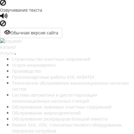
Озвучивание текста
Обычная версия сайта
Каталог
Услуги
Строительство очистных сооружений
Услуги инжиниринга
Производство
Пусконаладочные работы КНС АКВАТЕХ
Техническое обслуживание канализационных насосных
систем
Система автоматики и диспетчеризации
канализационных насосных станций
Обслуживание ливневых очистных сооружений
Обслуживание жироотделителей
Обслуживание резервуаров большой емкости
Ремонт КНС, ЛОС, стеклопластикового оборудования,
перерезка патрубков