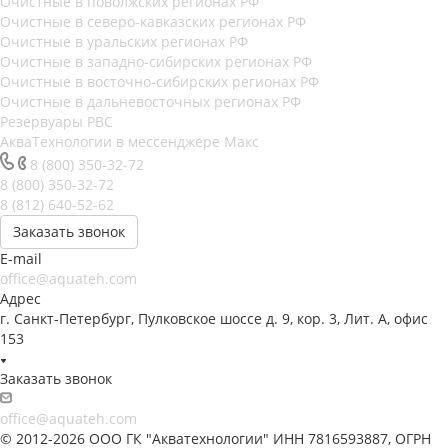
Очистные в поволжских регионах РФ
Очистные в северо-кавказских регионах РФ
Очистные в уральских регионах РФ
Очистные в западно-сибирских регионах РФ
Очистные в восточно-сибирских регионах РФ
Очистные в дальневосточных регионах РФ
Резервуары РВС
АкваТехнологии в мессенджере Макс
8 (800) 350-32-72
8 (800) 350-32-72
8 (812) 640-52-62
Заказать звонок
E-mail
office@aquateh.com
Адрес
г. Санкт-Петербург, Пулковское шоссе д. 9, кор. 3, Лит. А, офис
153
Заказать звонок
office@aquateh.com
© 2012-2026 ООО ГК "Акватехнологии" ИНН 7816593887, ОГРН