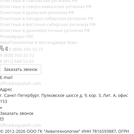
Очистные в поволжских регионах РФ
Очистные в северо-кавказских регионах РФ
Очистные в уральских регионах РФ
Очистные в западно-сибирских регионах РФ
Очистные в восточно-сибирских регионах РФ
Очистные в дальневосточных регионах РФ
Резервуары РВС
АкваТехнологии в мессенджере Макс
8 (800) 350-32-72
8 (800) 350-32-72
8 (812) 640-52-62
Заказать звонок
E-mail
office@aquateh.com
Адрес
г. Санкт-Петербург, Пулковское шоссе д. 9, кор. 3, Лит. А, офис
153
Заказать звонок
office@aquateh.com
© 2012-2026 ООО ГК "Акватехнологии" ИНН 7816593887, ОГРН