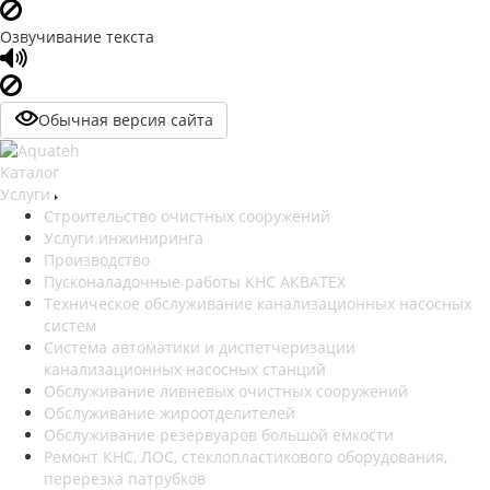
Озвучивание текста
Обычная версия сайта
Каталог
Услуги
Строительство очистных сооружений
Услуги инжиниринга
Производство
Пусконаладочные работы КНС АКВАТЕХ
Техническое обслуживание канализационных насосных
систем
Система автоматики и диспетчеризации
канализационных насосных станций
Обслуживание ливневых очистных сооружений
Обслуживание жироотделителей
Обслуживание резервуаров большой емкости
Ремонт КНС, ЛОС, стеклопластикового оборудования,
перерезка патрубков