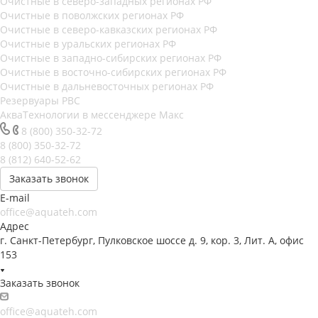
Очистные в северо-западных регионах РФ
Очистные в поволжских регионах РФ
Очистные в северо-кавказских регионах РФ
Очистные в уральских регионах РФ
Очистные в западно-сибирских регионах РФ
Очистные в восточно-сибирских регионах РФ
Очистные в дальневосточных регионах РФ
Резервуары РВС
АкваТехнологии в мессенджере Макс
8 (800) 350-32-72
8 (800) 350-32-72
8 (812) 640-52-62
Заказать звонок
E-mail
office@aquateh.com
Адрес
г. Санкт-Петербург, Пулковское шоссе д. 9, кор. 3, Лит. А, офис
153
Заказать звонок
office@aquateh.com