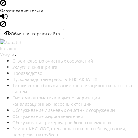
Озвучивание текста
Обычная версия сайта
Каталог
Услуги
Строительство очистных сооружений
Услуги инжиниринга
Производство
Пусконаладочные работы КНС АКВАТЕХ
Техническое обслуживание канализационных насосных
систем
Система автоматики и диспетчеризации
канализационных насосных станций
Обслуживание ливневых очистных сооружений
Обслуживание жироотделителей
Обслуживание резервуаров большой емкости
Ремонт КНС, ЛОС, стеклопластикового оборудования,
перерезка патрубков