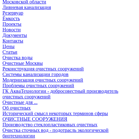
Московской области
Ливневая канализация
Резервуар
Ёмкость
Проекты
Новости
Документы
Контакты
Цены
Статьи
Очистка воды
Очистные Москвы
Реконструкция очистных сооружений
Системы канализации городов
Модернизация очистных сооружений
Проблемы очистных сооружений
ГК АкваТехнологии - добросовестный производитель
очистных сооружений
Очистные для ...
Об очистных
Исторический смысл некоторых терминов сферы
ОЧИСТНЫЕ СООРУЖЕНИЯ
Производство стеклопластиковых очистных
Очистка сточных вод - подотрасль экологической
биотехнологии